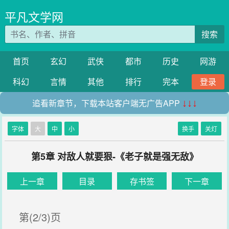
平凡文学网
搜索
首页
玄幻
武侠
都市
历史
网游
科幻
言情
其他
排行
完本
登录
追看新章节，下载本站客户端无广告APP
↓↓↓
字体
大
中
小
换手
关灯
第5章 对敌人就要狠-《老子就是强无敌》
上一章
目录
存书签
下一章
第(2/3)页