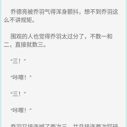
乔德亮被乔羽气得浑身颤抖，想不到乔羽这
么不讲规矩。
围观的人也觉得乔羽太过分了，不数一和
二，直接就数三。
“三！”
“咔嚓！”
“三！”
“咔嚓！”
乔羽又接连喊了两次三，并且接连两次踩碎