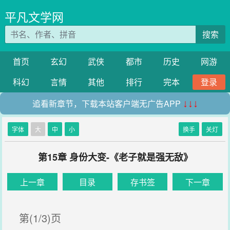
平凡文学网
搜索
首页
玄幻
武侠
都市
历史
网游
科幻
言情
其他
排行
完本
登录
追看新章节，下载本站客户端无广告APP
↓↓↓
字体
大
中
小
换手
关灯
第15章 身份大变-《老子就是强无敌》
上一章
目录
存书签
下一章
第(1/3)页