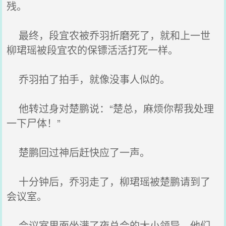
残。
最终，段宜农被乔羽折磨死了，就和上一世
柳珺瑶被段宜农的保镖活活打死一样。
乔羽拍了拍手，就像没事人似的。
他转过身对楚鹏说：“楚总，麻烦你帮我处理
一下尸体！”
楚鹏回过神后赶快应了一声。
十分钟后，乔羽走了，柳珺瑶被楚鹏请到了
会议室。
会议室里面坐满了夜总会的大小领导，他们