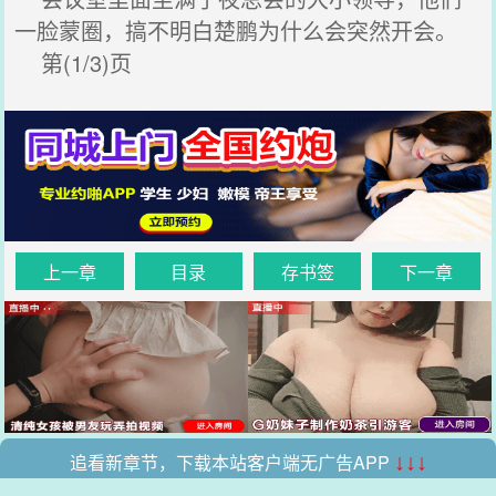
一脸蒙圈，搞不明白楚鹏为什么会突然开会。
第(1/3)页
上一章
目录
存书签
下一章
追看新章节，下载本站客户端无广告APP
↓↓↓
.
.