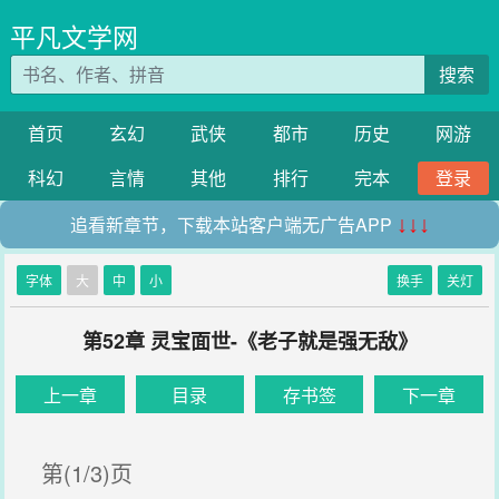
平凡文学网
搜索
首页
玄幻
武侠
都市
历史
网游
科幻
言情
其他
排行
完本
登录
追看新章节，下载本站客户端无广告APP
↓↓↓
字体
大
中
小
换手
关灯
第52章 灵宝面世-《老子就是强无敌》
上一章
目录
存书签
下一章
第(1/3)页