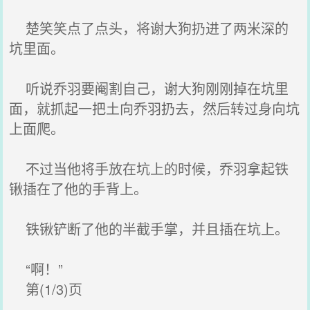
楚笑笑点了点头，将谢大狗扔进了两米深的
坑里面。
听说乔羽要阉割自己，谢大狗刚刚掉在坑里
面，就抓起一把土向乔羽扔去，然后转过身向坑
上面爬。
不过当他将手放在坑上的时候，乔羽拿起铁
锹插在了他的手背上。
铁锹铲断了他的半截手掌，并且插在坑上。
“啊！”
第(1/3)页