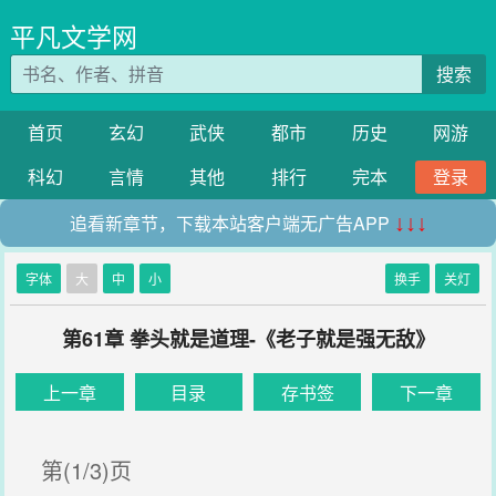
平凡文学网
搜索
首页
玄幻
武侠
都市
历史
网游
科幻
言情
其他
排行
完本
登录
追看新章节，下载本站客户端无广告APP
↓↓↓
字体
大
中
小
换手
关灯
第61章 拳头就是道理-《老子就是强无敌》
上一章
目录
存书签
下一章
第(1/3)页