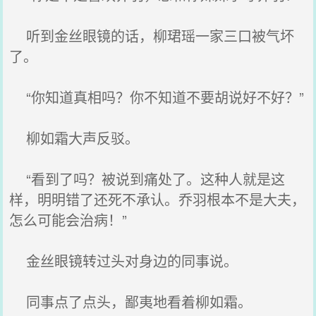
听到金丝眼镜的话，柳珺瑶一家三口被气坏
了。
“你知道真相吗？你不知道不要胡说好不好？”
柳如霜大声反驳。
“看到了吗？被说到痛处了。这种人就是这
样，明明错了还死不承认。乔羽根本不是大夫，
怎么可能会治病！”
金丝眼镜转过头对身边的同事说。
同事点了点头，鄙夷地看着柳如霜。