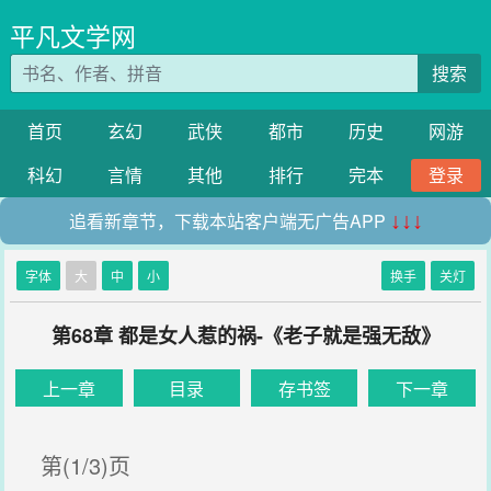
平凡文学网
搜索
首页
玄幻
武侠
都市
历史
网游
科幻
言情
其他
排行
完本
登录
追看新章节，下载本站客户端无广告APP
↓↓↓
字体
大
中
小
换手
关灯
第68章 都是女人惹的祸-《老子就是强无敌》
上一章
目录
存书签
下一章
第(1/3)页