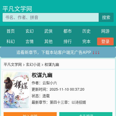
平凡文学网
搜索
首页
玄幻
武侠
都市
历史
网游
科幻
言情
其他
排行
完本
登录
追看新章节，下载本站客户端无广告APP
↓↓↓
平凡文学网
>
玄幻小说
> 权谋九幽
权谋九幽
作者：
云梨小六
更新时间：2025-11-10 00:37:20
状态：连载
最新章节：
第四十三章：以诗招婿
加入书架
点击阅读