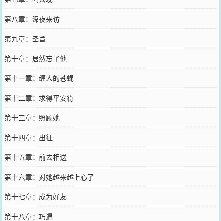
第八章：深夜来访
第九章：圣旨
第十章：居然忘了他
第十一章：缠人的苍蝇
第十二章：求得平安符
第十三章：照顾她
第十四章：出征
第十五章：前去相送
第十六章：对她越来越上心了
第十七章：成为好友
第十八章：巧遇