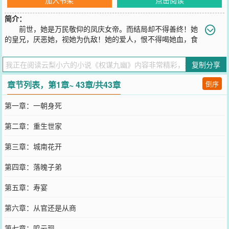
简介：
前世，她是万民敬仰的凤庆女帝。而结局却不得善终！她
的皇兄，厌恶她，视她为仇敌！她的爱人，恨不得喝她血，食
她肉！ 一朝战胜，等来的却是一剑封喉。 她还记得，夜里给
她留灯温酒的男人，烛火下眼神姣姣发亮，握住她冰冷的手。 “凤
复制分享
吟，你是高山上的雪鹰，注定翱翔九天，你是凤庆人民的信仰。更是
我柳铭瑄心尖上的人，我愿永远信你敬你宠你！” 一朝身死，誓言
章节列表，第1章~ 43章/共43章
倒序
下的那颗心终是冰冷的。 重生一世，她有了家，有了相依为命的
兄长。 这一世她无心争权夺势，可依旧被卷入阴谋的漩涡。
第一章：一朝身死
黑暗中有人紧握住她的手，在她绝望无助时传递给她温暖。
您要是觉得《
权谋九幽
》还不错的话请不要忘记向您QQ群和微博微信
第二章：重生世家
里的朋友推荐哦！
第三章：城南花开
第四章：落魄子弟
第五章：寿宴
第六章：从官还是从商
第七章：鸣云现