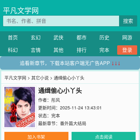
平凡文学网
搜索
首页
玄幻
武侠
都市
历史
网游
科幻
言情
其他
排行
完本
登录
追看新章节，下载本站客户端无广告APP
↓↓↓
平凡文学网
>
其它小说
> 通缉偷心小丫头
通缉偷心小丫头
作者：
彤风
更新时间：2025-11-24 13:43:01
状态：完本
最新章节：
番外篇大结局
加入书架
点击阅读