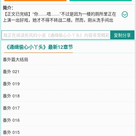
简介：
【正文已完结】“你……唔……”不过是因为一楼的厕所里正在
上演一出好戏，她才不得不转战二楼。然而，刚从洗手间出
来，没走几步，便被人用力一拉，。她双眼大瞠，待看清眼前这张放
大的俊颜之时，所有反抗的动作瞬间全盘瓦解，心甘情愿地随之
复制分享
**……再次相遇，她身怀六甲，事业稳步攀升。他英俊多金，身边美
女环绕。他霸道地说道：“女人，你以为，是那么容易随随便便说跑就
《通缉偷心小丫头》最新12章节
跑的吗？”（此文背景架空，亲们不要对号入
您要是觉得《
通缉偷心小丫头
》还不错的话请不要忘记向您QQ群和微
番外篇大结局
博微信里的朋友推荐哦！
番外 021
番外 019
番外 018
番外 017
番外 016
番外 015