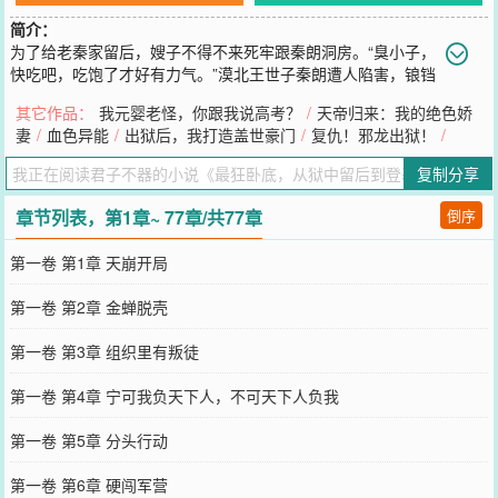
简介：
为了给老秦家留后，嫂子不得不来死牢跟秦朗洞房。“臭小子，
快吃吧，吃饱了才好有力气。”漠北王世子秦朗遭人陷害，锒铛
入狱，为了查出幕后真凶，他假扮天地盟杀手组织的大少爷，潜伏卧
其它作品：
我元婴老怪，你跟我说高考？
/
天帝归来：我的绝色娇
底，身边还带着个童养媳。“大少爷，热水好了，我服饰您沐浴更
妻
/
血色异能
/
出狱后，我打造盖世豪门
/
复仇！邪龙出狱！
/
衣。”嫂子为之牵肠挂肚，“臭小子，当卧底的历来没几个好下场，纯
粹就是送死，不如回到嫂子身边。”“嫂子，我命由我不由天。”“漠北王
复制分享
世子已经死了，从今天开始，我就是天地盟的大少爷，陷害我的人，
我会让他们家破人亡，血债血偿！”重活一世，当快意恩仇。身为一名
章节列表，第1章~ 77章/共77章
倒序
王牌卧底，秦朗具备多重身份。他深刻明白，一定要把对手往死里
坑，隐藏的越深，挖的坑就越深，破坏力就越。醉卧美人膝，醒掌天
第一卷 第1章 天崩开局
下权。在朝堂上运筹帷幄，在江湖上唯我独尊！
您要是觉得《
最狂卧底，从狱中留后到登基称帝
》还不错的话请不要
第一卷 第2章 金蝉脱壳
忘记向您QQ群和微博微信里的朋友推荐哦！
第一卷 第3章 组织里有叛徒
第一卷 第4章 宁可我负天下人，不可天下人负我
第一卷 第5章 分头行动
第一卷 第6章 硬闯军营