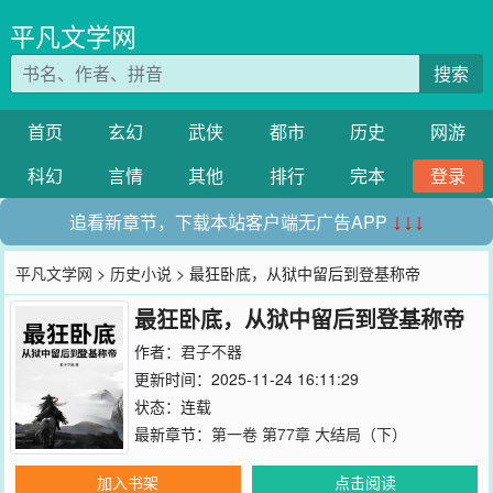
平凡文学网
搜索
首页
玄幻
武侠
都市
历史
网游
科幻
言情
其他
排行
完本
登录
追看新章节，下载本站客户端无广告APP
↓↓↓
平凡文学网
>
历史小说
> 最狂卧底，从狱中留后到登基称帝
最狂卧底，从狱中留后到登基称帝
作者：
君子不器
更新时间：2025-11-24 16:11:29
状态：连载
最新章节：
第一卷 第77章 大结局（下）
加入书架
点击阅读