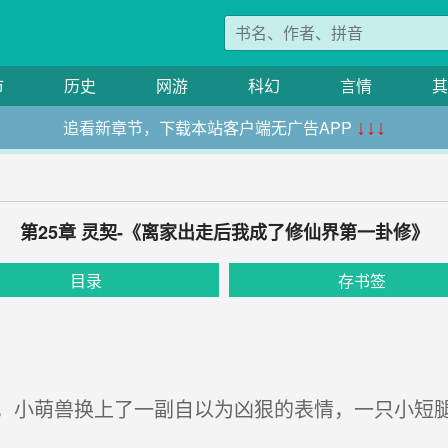
市
历史
网游
科幻
言情
其
追看新章节，下载本站客户端无广告APP
↓↓↓
第25章 灵契-《离家出走后我成了修仙界第一卦修》
目录
存书签
小萌兽换上了一副自以为凶狠的表情，一只小短腿