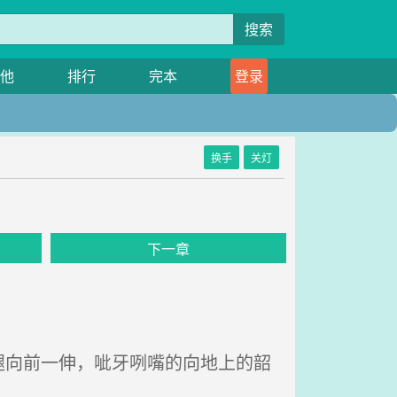
搜索
他
排行
完本
登录
换手
关灯
下一章
向前一伸，呲牙咧嘴的向地上的韶