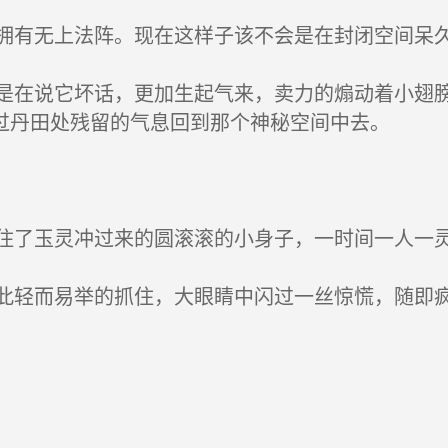
有无上法阵。现在这样子该不会是在封闭空间呆
在说它坏话，更加生起气来，卖力的煽动着小翅膀，
过丹田处残留的气息回到那个神秘空间中去。
了玉灵冲过来的圆滚滚的小身子，一时间一人一
轻而易举的抓住，大眼睛中闪过一丝惊慌，随即疯