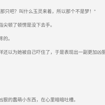
那只吧？叫什么玉灵来着，所以那个不是梦！”
指尖顿了顿愣是没下去手。
疼的。
还以为她被自己吓住了，于是表现出一副更加凶狠
凶狠的蠢萌小东西，在心里暗暗吐槽。