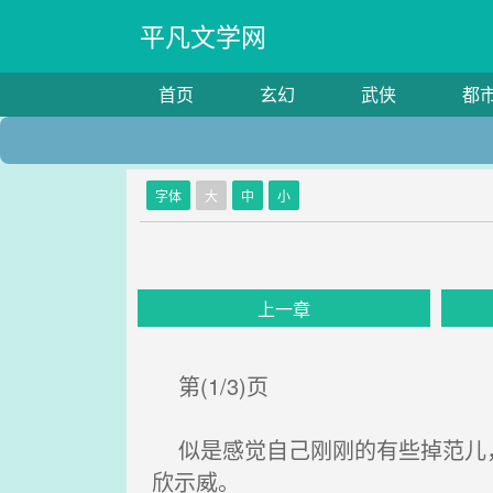
平凡文学网
首页
玄幻
武侠
都
字体
大
中
小
上一章
第(1/3)页
似是感觉自己刚刚的有些掉范儿，
欣示威。