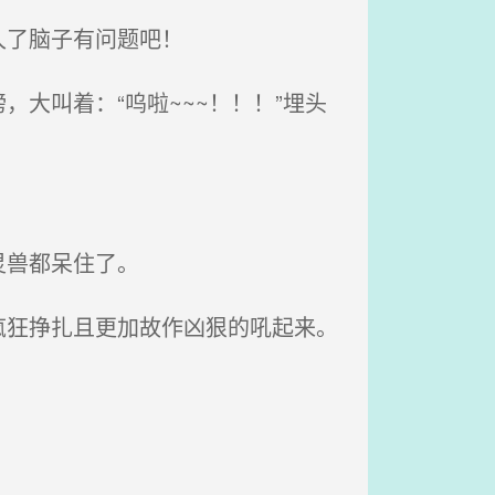
久了脑子有问题吧！
大叫着：“呜啦~~~！！！”埋头
灵兽都呆住了。
狂挣扎且更加故作凶狠的吼起来。