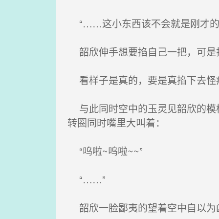
“……这小东西该不会就是刚才的
韶欣伸手想要掐自己一把，可是
看样子是真的，要是真掐下去怪
与此同时空中的玉灵见韶欣的模样
转圈同时嘴里大叫着：
“呜啦~呜啦~~”
“……”
韶欣一脸鄙夷的望着空中自以为