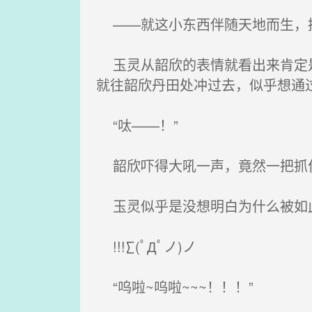
——就这小东西伴随天地而生，拥
玉灵从韶欣的表情就看出来肯定是
就往韶欣丹田处冲过去，似乎想通
“呔——！”
韶欣吓得大吼一声，竟然一把抓住
玉灵似乎是没想明白为什么被如此
!!!∑(ﾟДﾟノ)ノ
“呜啦~呜啦~~~！！！”