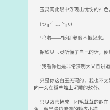
玉灵闻此眼中浮现出忧伤的神色
(っ╥╯﹏╰╥c)
“呜啦——”随即萎靡不振起来。
韶欣见玉灵听懂了自己的话，便
“我看你也是非常深明大义且讲道
只是你这白玉无瑕的，我也不太好
向一旁在稻草堆上沉睡的敖苍。
只见敖苍蜷成一团毛茸茸的躺在一
色，像是路边流浪的赖皮小猫。