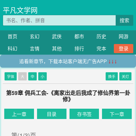
平凡文学网
搜索
首页
玄幻
武侠
都市
历史
网游
科幻
言情
其他
排行
完本
登录
追看新章节，下载本站客户端无广告APP
↓↓↓
字体
大
中
小
换手
关灯
第59章 佣兵工会-《离家出走后我成了修仙界第一卦
修》
上一章
目录
存书签
下一章
第(1/3)页